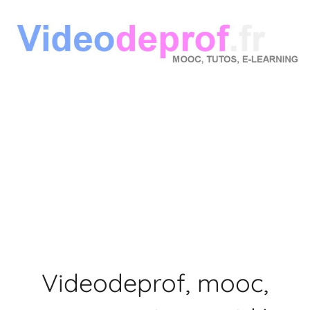
Aller
au
contenu
Videodeprof, mooc,