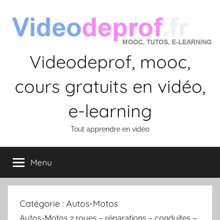
Aller
au
contenu
Videodeprof, mooc,
cours gratuits en vidéo,
e-learning
Tout apprendre en vidéo
Menu
Catégorie :
Autos-Motos
Autos-Motos 2 roues – réparations – conduites –