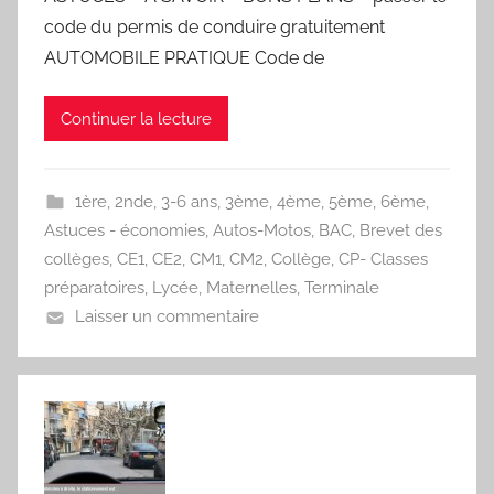
code du permis de conduire gratuitement
AUTOMOBILE PRATIQUE Code de
Continuer la lecture
1ère
,
2nde
,
3-6 ans
,
3ème
,
4ème
,
5ème
,
6ème
,
Astuces - économies
,
Autos-Motos
,
BAC
,
Brevet des
collèges
,
CE1
,
CE2
,
CM1
,
CM2
,
Collège
,
CP- Classes
préparatoires
,
Lycée
,
Maternelles
,
Terminale
Laisser un commentaire