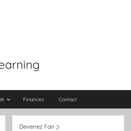
learning
té
Finances
Contact
Devenez Fan ;)