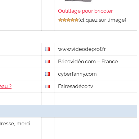
Outillage pour bricoler
(
cliquez sur l’image
)
www.videodeprof.fr
Bricovidéo.com – France
cyberfanny.com
eau ?
Fairesadéco.tv
dresse, merci