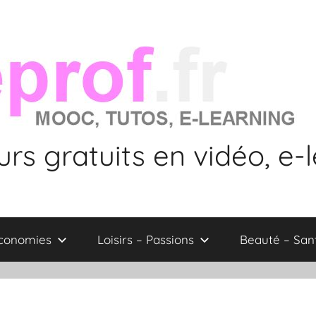
rs gratuits en vidéo, e-
économies
Loisirs – Passions
Beauté – San