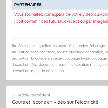
PARTENAIRES
Vous souhaitez voir apparaître votre vidéo ou votre
: doit contenir des tuturiaux vidéos ou par images)
Activités manuelles
,
Astuces - économies
,
Bricolage
astuce bricolage déco
,
astuce bricolage decoration
,
b
decoration
,
bricolage en papier
,
bricolage facile
,
bricolage
décoration fête
,
décoration maison
,
décoration mariage
,
d
décoration
,
magasin décoration
Navigation
Article précédent
de
Cours et leçons en vidéo sur l’électricité
l’article