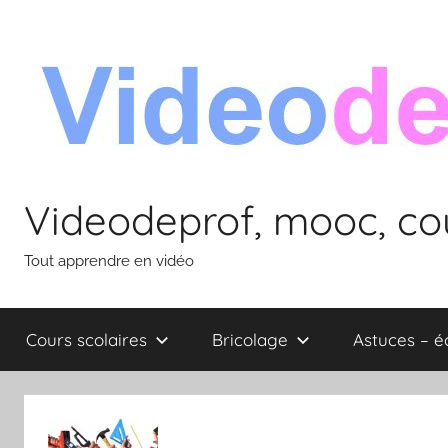
Aller
au
contenu
Videodeprof, mooc, cou
Tout apprendre en vidéo
Cours scolaires
Bricolage
Astuces – 