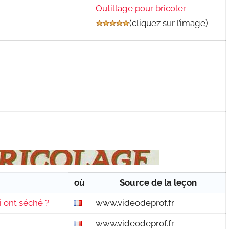
Outillage pour bricoler
(
cliquez sur l’image
)
où
Source de la leçon
i ont séché ?
www.videodeprof.fr
www.videodeprof.fr