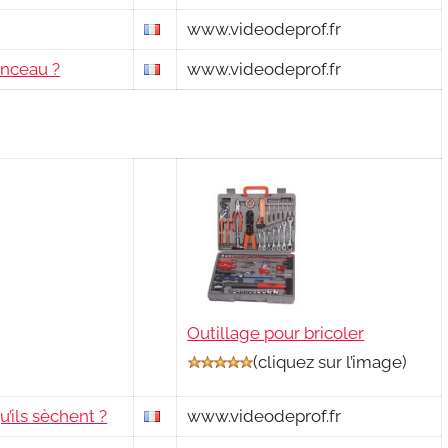
www.videodeprof.fr
inceau ?
www.videodeprof.fr
Outillage pour bricoler
(
cliquez sur l’image
)
’ils sèchent ?
www.videodeprof.fr