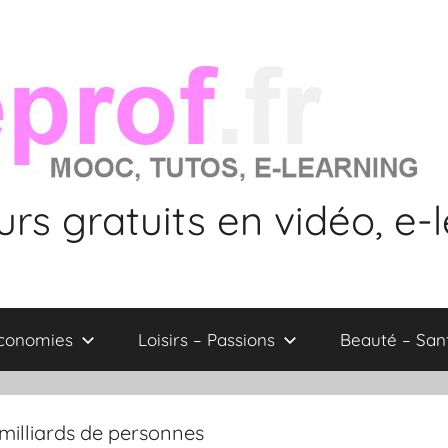
rs gratuits en vidéo, e-
économies
Loisirs – Passions
Beauté – San
illiards de personnes