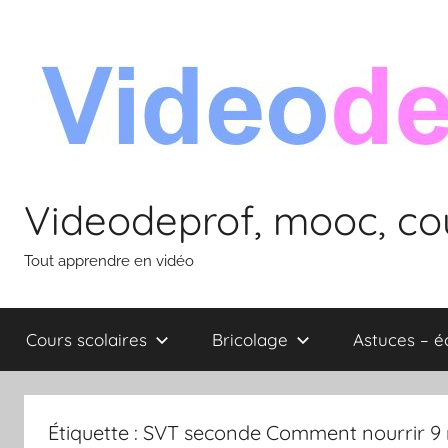
Aller
au
contenu
Videodeprof, mooc, cou
Tout apprendre en vidéo
Cours scolaires
Bricolage
Astuces – 
Étiquette :
SVT seconde Comment nourrir 9 m