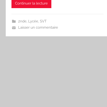
Continuer la lecture
2nde
,
Lycée
,
SVT
Laisser un commentaire