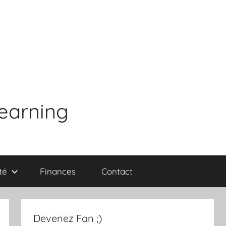
learning
té
Finances
Contact
Devenez Fan ;)