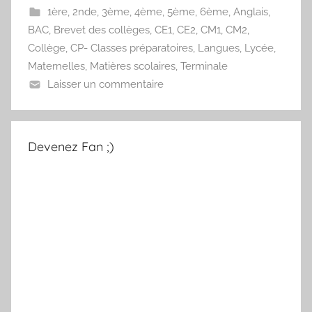
1ère
,
2nde
,
3ème
,
4ème
,
5ème
,
6ème
,
Anglais
,
BAC
,
Brevet des collèges
,
CE1
,
CE2
,
CM1
,
CM2
,
Collège
,
CP- Classes préparatoires
,
Langues
,
Lycée
,
Maternelles
,
Matières scolaires
,
Terminale
Laisser un commentaire
Devenez Fan ;)