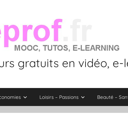
rs gratuits en vidéo, e-
économies
Loisirs – Passions
Beauté – San