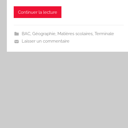
Continuer la lecture
BAC
,
Géographie
,
Matières scolaires
,
Terminale
Laisser un commentaire