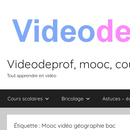
Aller
au
contenu
Videodeprof, mooc, cou
Tout apprendre en vidéo
Cours scolaires
Bricolage
Astuces – 
Étiquette :
Mooc vidéo géographie bac