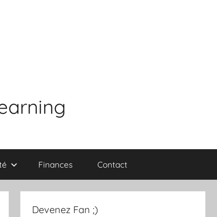
learning
té
Finances
Contact
Devenez Fan ;)