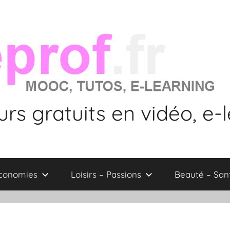
rs gratuits en vidéo, e-
économies
Loisirs – Passions
Beauté – San