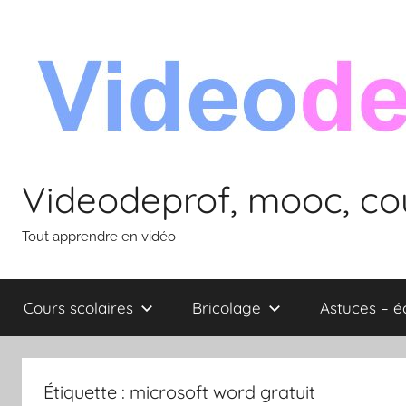
Aller
au
contenu
Videodeprof, mooc, cou
Tout apprendre en vidéo
Cours scolaires
Bricolage
Astuces – 
Étiquette :
microsoft word gratuit