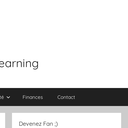
learning
té
Finances
Contact
Devenez Fan ;)