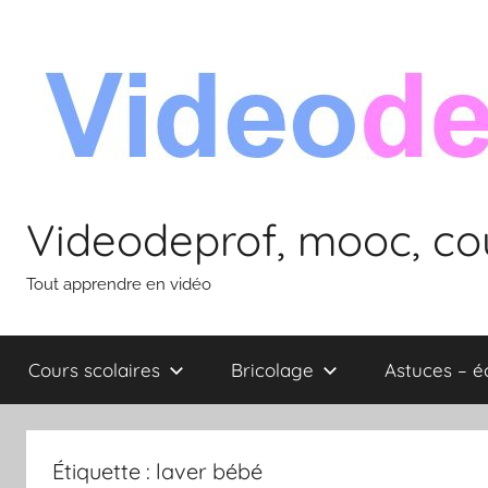
Aller
au
contenu
Videodeprof, mooc, cou
Tout apprendre en vidéo
Cours scolaires
Bricolage
Astuces – 
Étiquette :
laver bébé