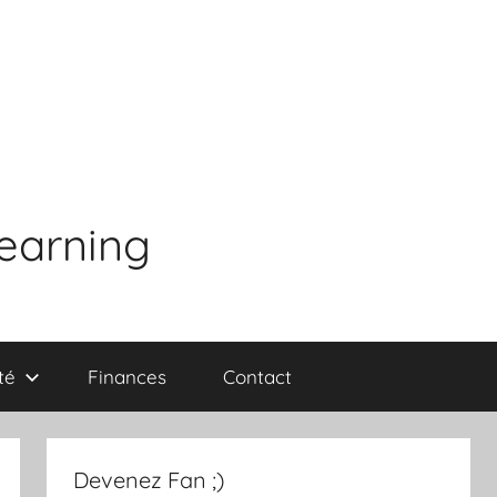
learning
té
Finances
Contact
Devenez Fan ;)