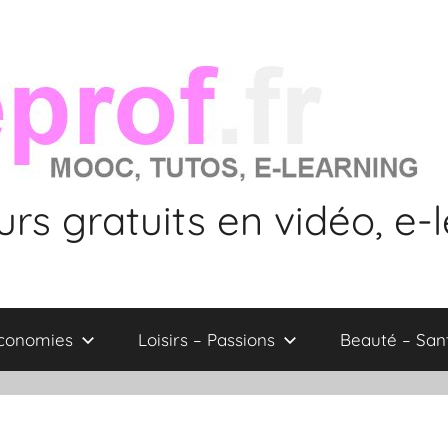
rs gratuits en vidéo, e-
économies
Loisirs – Passions
Beauté – San