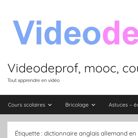
Aller
au
contenu
Videodeprof, mooc, cou
Tout apprendre en vidéo
Cours scolaires
Bricolage
Astuces – 
Étiquette :
dictionnaire anglais allemand en 