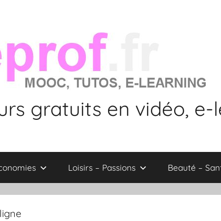
rs gratuits en vidéo, e-
économies
Loisirs – Passions
Beauté – San
ligne