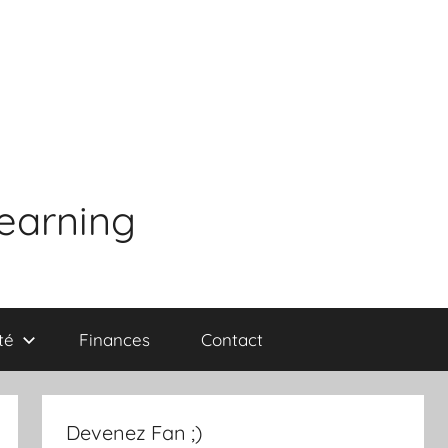
learning
té
Finances
Contact
Devenez Fan ;)