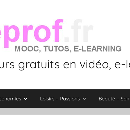
rs gratuits en vidéo, e-
économies
Loisirs – Passions
Beauté – San