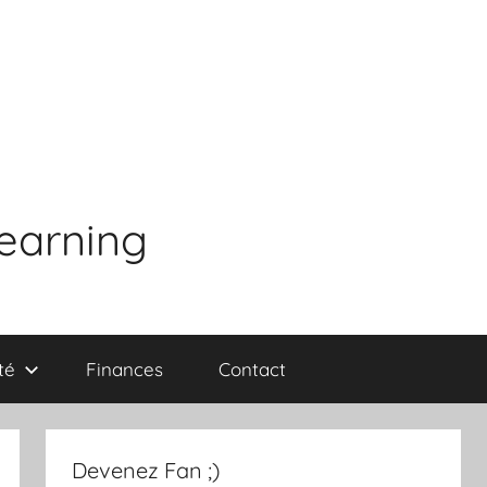
learning
té
Finances
Contact
Devenez Fan ;)