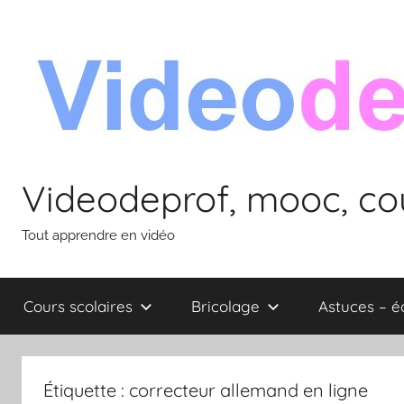
Aller
au
contenu
Videodeprof, mooc, cou
Tout apprendre en vidéo
Cours scolaires
Bricolage
Astuces – 
Étiquette :
correcteur allemand en ligne