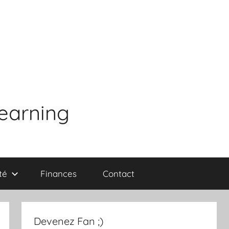
learning
té
Finances
Contact
Devenez Fan ;)