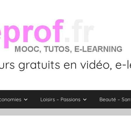
rs gratuits en vidéo, e-
économies
Loisirs – Passions
Beauté – San