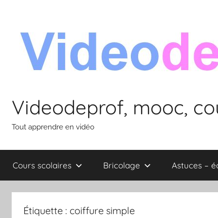
Aller
au
contenu
Videodeprof, mooc, cou
Tout apprendre en vidéo
Cours scolaires
Bricolage
Astuces – 
Étiquette :
coiffure simple