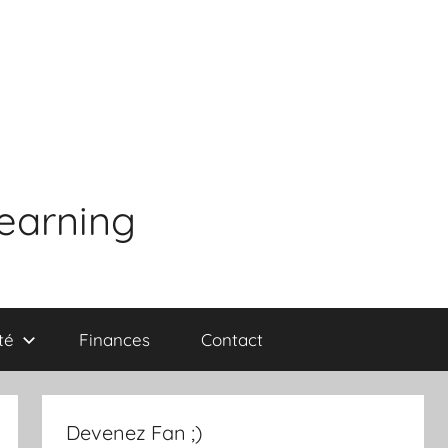
learning
té
Finances
Contact
Devenez Fan ;)