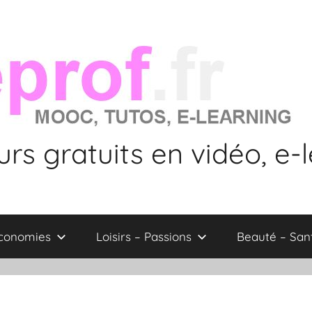
rs gratuits en vidéo, e-
économies
Loisirs – Passions
Beauté – San