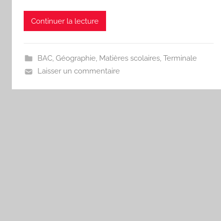
Continuer la lecture
BAC
,
Géographie
,
Matières scolaires
,
Terminale
Laisser un commentaire