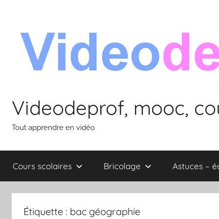
Aller
au
contenu
Videodeprof, mooc, cou
Tout apprendre en vidéo
Cours scolaires
Bricolage
Astuces – 
Étiquette :
bac géographie